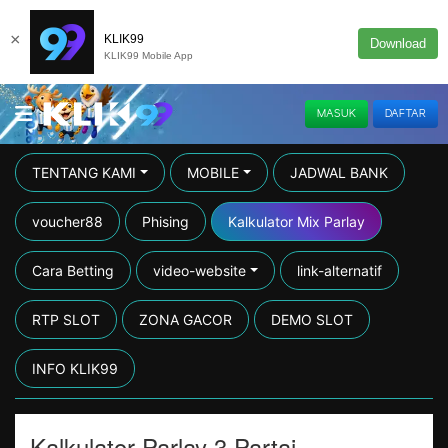
×
KLIK99
Download
KLIK99 Mobile App
MASUK
DAFTAR
TENTANG KAMI
MOBILE
JADWAL BANK
voucher88
Phising
Kalkulator Mix Parlay
Cara Betting
video-website
link-alternatif
RTP SLOT
ZONA GACOR
DEMO SLOT
INFO KLIK99