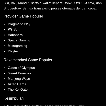
BRI, BNI, Mandiri, serta e-wallet seperti DANA, OVO, GOPAY, dan
ShopeePay. Semua transaksi diproses otomatis dengan cepat.
Provider Game Populer
Pragmatic Play
PG Soft
Habanero
Spade Gaming
Microgaming
Playtech
Rekomendasi Game Populer
Gates of Olympus
Sweet Bonanza
Mahjong Ways
Aztec Gems
The Koi Gate
Kesimpulan