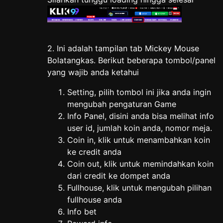
2. Ini adalah tampilan tab Mickey Mouse
Bolatangkas. Berikut beberapa tombol/panel
yang wajib anda ketahui
Setting, pilih tombol ini jika anda ingin
mengubah pengaturan Game
Info Panel, disini anda bisa melihat info
user id, jumlah koin anda, nomor meja.
Coin in, klik untuk menambahkan koin
ke credit anda
Coin out, klik untuk memindahkan koin
dari credit ke dompet anda
Fullhouse, klik untuk mengubah pilihan
fullhouse anda
Info bet