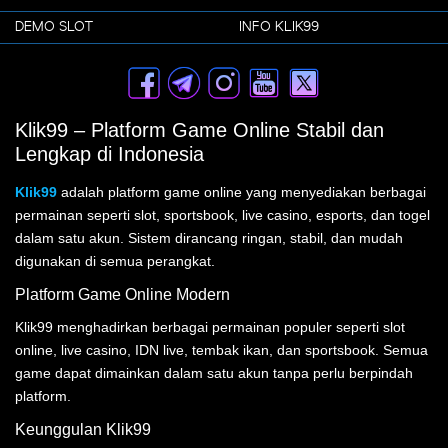
DEMO SLOT
INFO KLIK99
Klik99 – Platform Game Online Stabil dan
Lengkap di Indonesia
Klik99
adalah platform game online yang menyediakan berbagai
permainan seperti slot, sportsbook, live casino, esports, dan togel
dalam satu akun. Sistem dirancang ringan, stabil, dan mudah
digunakan di semua perangkat.
Platform Game Online Modern
Klik99 menghadirkan berbagai permainan populer seperti slot
online, live casino, IDN live, tembak ikan, dan sportsbook. Semua
game dapat dimainkan dalam satu akun tanpa perlu berpindah
platform.
Keunggulan Klik99