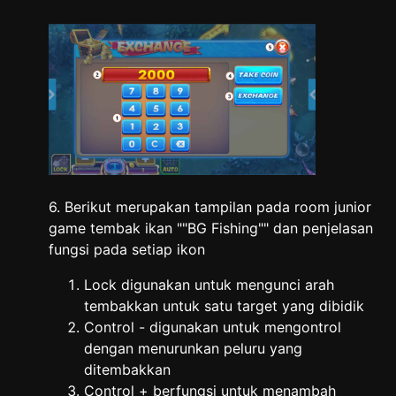
6. Berikut merupakan tampilan pada room junior
game tembak ikan ""BG Fishing"" dan penjelasan
fungsi pada setiap ikon
Lock digunakan untuk mengunci arah
tembakkan untuk satu target yang dibidik
Control - digunakan untuk mengontrol
dengan menurunkan peluru yang
ditembakkan
Control + berfungsi untuk menambah