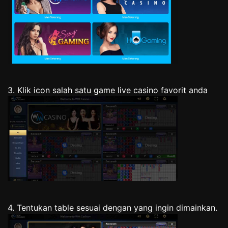
3. Klik icon salah satu game live casino favorit anda
4. Tentukan table sesuai dengan yang ingin dimainkan.