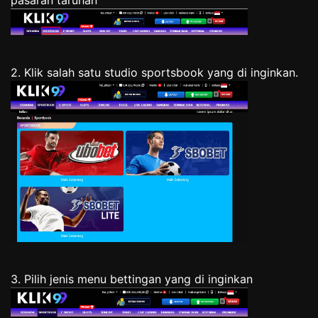
pasaran taruhan
2. Klik salah satu studio sportsbook yang di inginkan.
3. Pilih jenis menu bettingan yang di inginkan