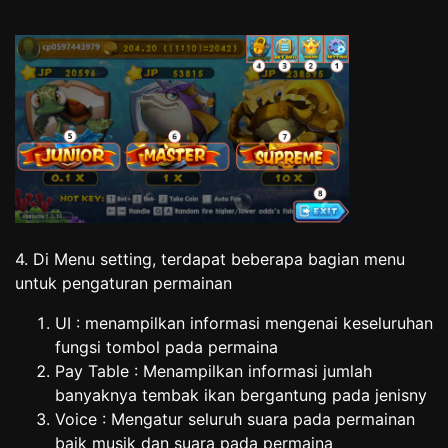
4. Di Menu setting, terdapat beberapa bagian menu
untuk pengaturan permainan
UI : menampilkan informasi mengenai keseluruhan
fungsi tombol pada permaina
Pay Table : Menampilkan informasi jumlah
banyaknya tembak ikan bergantung pada jenisny
Voice : Mengatur seluruh suara pada permainan
baik musik dan suara pada permaina