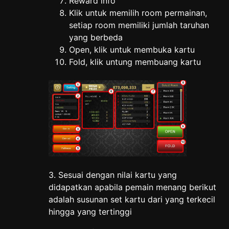
Reward info
Klik untuk memilih room permainan,
setiap room memiliki jumlah taruhan
yang berbeda
Open, klik untuk membuka kartu
Fold, klik untung membuang kartu
3. Sesuai dengan nilai kartu yang
didapatkan apabila pemain menang berikut
adalah susunan set kartu dari yang terkecil
hingga yang tertinggi