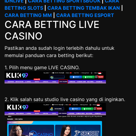
IDNLIVE
|
CARA BETTING SPORTSBOOK
|
CARA
BETTING SLOTS
|
CARA BETTING TEMBAK IKAN
|
CARA BETTING MM
|
CARA BETTING ESPORT
CARA BETTING LIVE
CASINO
Pastikan anda sudah login terlebih dahulu untuk
memulai panduan cara betting berikut:
1. Pilih menu game LIVE CASINO.
2. Klik salah satu studio live casino yang di inginkan.