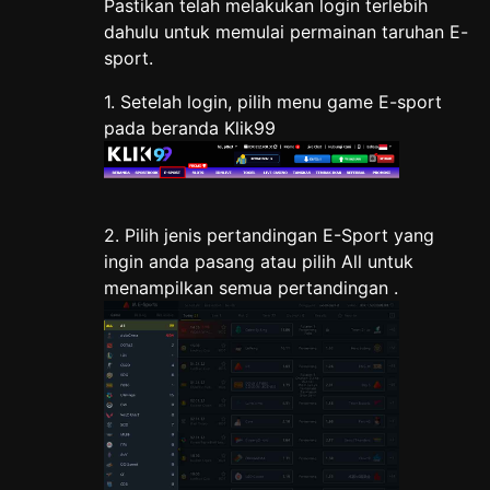
Pastikan telah melakukan login terlebih
dahulu untuk memulai permainan taruhan E-
sport.
1. Setelah login, pilih menu game E-sport
pada beranda Klik99
2. Pilih jenis pertandingan E-Sport yang
ingin anda pasang atau pilih All untuk
menampilkan semua pertandingan .