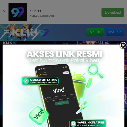
×
KLIK99
Download
KLIK99 Mobile App
MASUK
DAFTAR
ne Terbaik & Terpercaya Dengan Bonus - Bonus Menakj
Info :
SLOT
IDNLIVE
E-LOTTERY
LIVE CASINO
IDNRAFF
SLOT