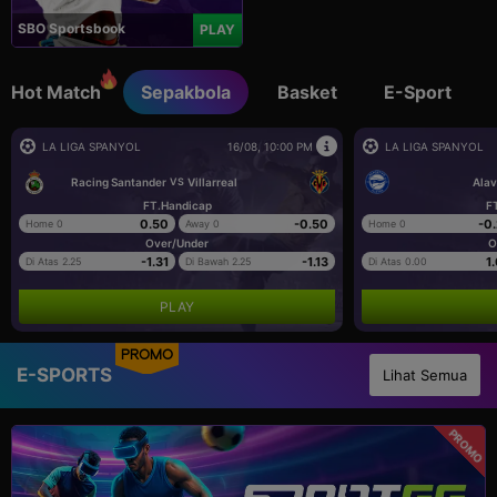
SBO Sportsbook
PLAY
Hot Match
Sepakbola
Basket
E-Sport
LA LIGA SPANYOL
16/08, 10:00 PM
LA LIGA SPANYOL
Alaves
VS
Getafe
RCD Espany
FT.Handicap
F
-0.25
0.25
-0
Home 0
Away 0
Home 0
Over/Under
O
1.02
-1.16
1
Di Atas 0.00
Di Bawah 0.00
Di Atas 2.25
PLAY
PROMO
E-SPORTS
Lihat Semua
PROMO