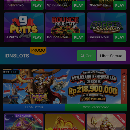
Live Plinko
Spin Soccer
Checkmate Rush
PLAY
PLAY
PLAY
9 Putts
Bounce Roulette
Soccer Roulette
PLAY
PLAY
PLAY
PROMO
IDNSLOTS
Cari
Lihat Semua
Lebih Details
View Leaderboard
PROMO
PROMO
PROMO