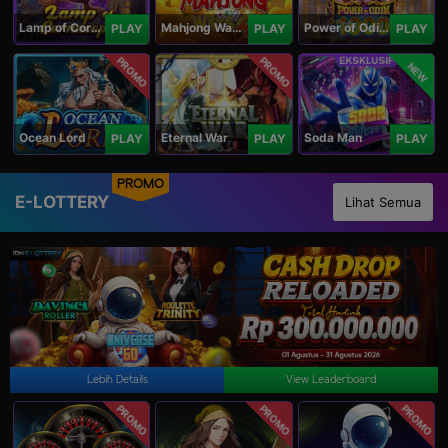
Lamp of Cornucopia
Mahjong Ways IV
Power of Odin 1000
PLAY
PLAY
PLAY
PROMO
PROMO
NEW
Ocean Lord
Eternal War
Soda Man
PLAY
PLAY
PLAY
PROMO
E-LOTTERY
Lihat Semua
Lebih Details
View Leaderboard
PROMO
PROMO
PROMO