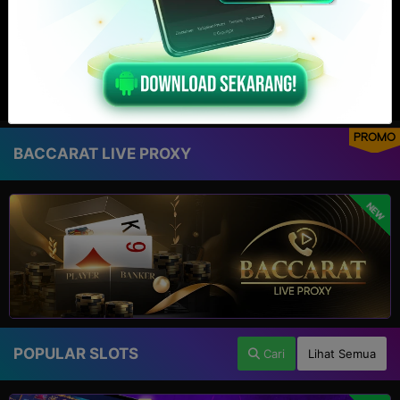
PROMO
BACCARAT LIVE PROXY
NEW
POPULAR SLOTS
Cari
Lihat Semua