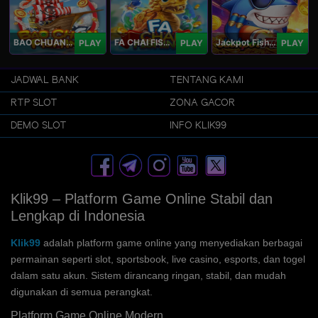
BAO CHUAN FISHING
FA CHAI FISHING
Jackpot Fishing Jili
PLAY
PLAY
PLAY
JADWAL BANK
TENTANG KAMI
RTP SLOT
ZONA GACOR
DEMO SLOT
INFO KLIK99
Klik99 – Platform Game Online Stabil dan
Lengkap di Indonesia
Klik99
adalah platform game online yang menyediakan berbagai
permainan seperti slot, sportsbook, live casino, esports, dan togel
dalam satu akun. Sistem dirancang ringan, stabil, dan mudah
digunakan di semua perangkat.
Platform Game Online Modern