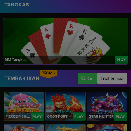
TANGKAS
MM Tangkas
PLAY
PROMO
TEMBAK IKAN
Cari
Lihat Semua
FIERCE FISHING
GODS FORTUNE FISHING
STAR HUNTER
PLAY
PLAY
PLAY