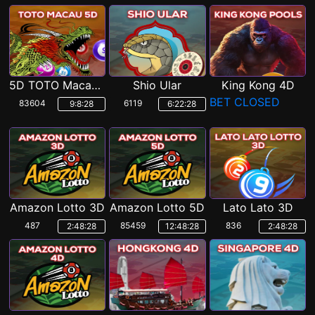
5D TOTO Macau POOLS
Shio Ular
King Kong 4D
BET CLOSED
83604
6119
9:8:27
6:22:27
Amazon Lotto 3D
Amazon Lotto 5D
Lato Lato 3D
487
85459
836
2:48:27
12:48:27
2:48:27