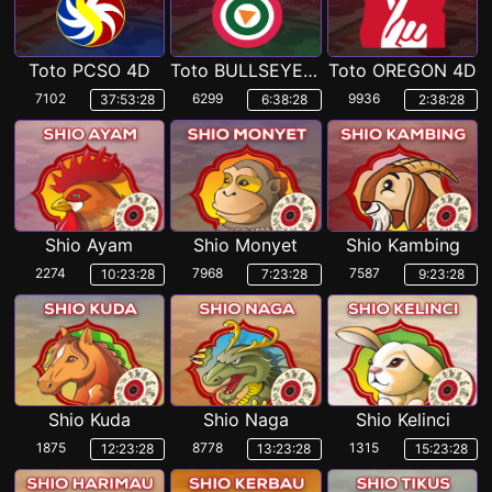
Toto PCSO 4D
Toto BULLSEYE 4D
Toto OREGON 4D
7102
6299
9936
37:53:27
6:38:27
2:38:27
Shio Ayam
Shio Monyet
Shio Kambing
2274
7968
7587
10:23:27
7:23:27
9:23:27
Shio Kuda
Shio Naga
Shio Kelinci
1875
8778
1315
12:23:27
13:23:27
15:23:27