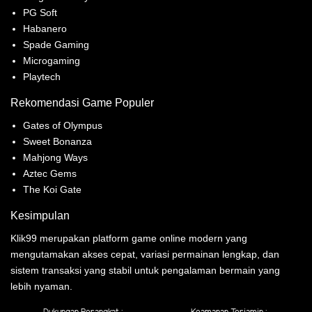
PG Soft
Habanero
Spade Gaming
Microgaming
Playtech
Rekomendasi Game Populer
Gates of Olympus
Sweet Bonanza
Mahjong Ways
Aztec Gems
The Koi Gate
Kesimpulan
Klik99 merupakan platform game online modern yang
mengutamakan akses cepat, variasi permainan lengkap, dan
sistem transaksi yang stabil untuk pengalaman bermain yang
lebih nyaman.