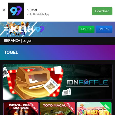
×
KLIK99
Download
KLIK99 Mobile App
MASUK
DAFTAR
togel
BERANDA
TOGEL
PROMO
PROMO
NEW